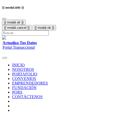
{{ modal.title }}
{{ modal.ok }}
{{ modal.cancel }}
{{ modal.ok }}
Actualiza Tus Datos
Portal Transaccional
INICIO
NOSOTROS
PORTAFOLIO
CONVENIOS
EMPRENDEDORES
FUNDACIÓN
PQRS
CONTÁCTENOS