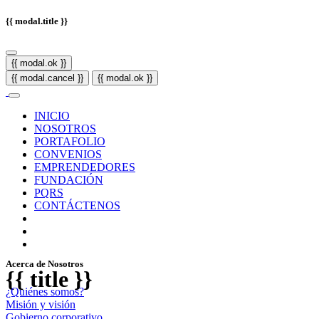
{{ modal.title }}
{{ modal.ok }}
{{ modal.cancel }}
{{ modal.ok }}
INICIO
NOSOTROS
PORTAFOLIO
CONVENIOS
EMPRENDEDORES
FUNDACIÓN
PQRS
CONTÁCTENOS
Acerca de Nosotros
{{ title }}
¿Quiénes somos?
Misión y visión
Gobierno corporativo