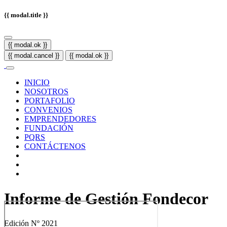
{{ modal.title }}
{{ modal.ok }}
{{ modal.cancel }}
{{ modal.ok }}
INICIO
NOSOTROS
PORTAFOLIO
CONVENIOS
EMPRENDEDORES
FUNDACIÓN
PQRS
CONTÁCTENOS
Informe de Gestión Fondecor
Edición Nº 2021