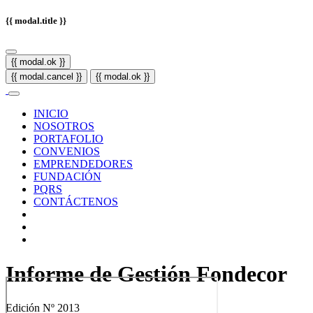
{{ modal.title }}
{{ modal.ok }}
{{ modal.cancel }}
{{ modal.ok }}
INICIO
NOSOTROS
PORTAFOLIO
CONVENIOS
EMPRENDEDORES
FUNDACIÓN
PQRS
CONTÁCTENOS
Informe de Gestión Fondecor
Edición Nº 2013