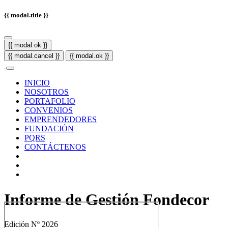
{{ modal.title }}
{{ modal.ok }}
{{ modal.cancel }}
{{ modal.ok }}
INICIO
NOSOTROS
PORTAFOLIO
CONVENIOS
EMPRENDEDORES
FUNDACIÓN
PQRS
CONTÁCTENOS
Informe de Gestión Fondecor
Edición Nº 2026