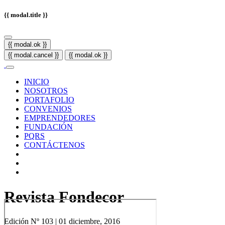
{{ modal.title }}
{{ modal.ok }}
{{ modal.cancel }}
{{ modal.ok }}
INICIO
NOSOTROS
PORTAFOLIO
CONVENIOS
EMPRENDEDORES
FUNDACIÓN
PQRS
CONTÁCTENOS
Revista Fondecor
Edición Nº 103 | 01 diciembre, 2016