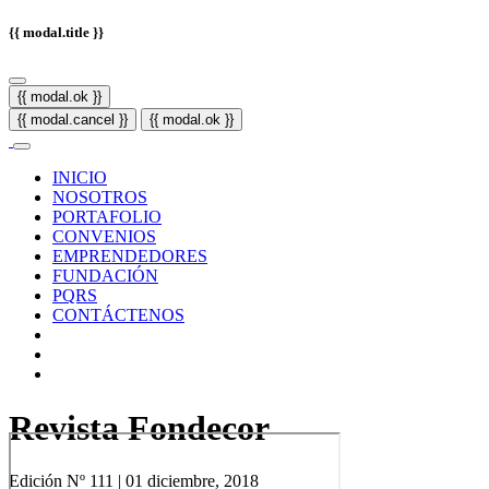
{{ modal.title }}
{{ modal.ok }}
{{ modal.cancel }}
{{ modal.ok }}
INICIO
NOSOTROS
PORTAFOLIO
CONVENIOS
EMPRENDEDORES
FUNDACIÓN
PQRS
CONTÁCTENOS
Revista Fondecor
Edición Nº 111 | 01 diciembre, 2018