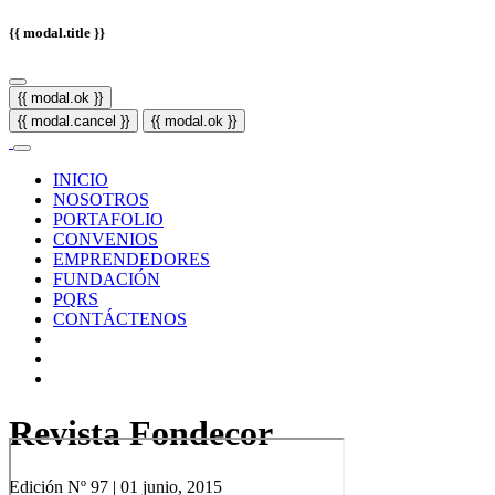
{{ modal.title }}
{{ modal.ok }}
{{ modal.cancel }}
{{ modal.ok }}
INICIO
NOSOTROS
PORTAFOLIO
CONVENIOS
EMPRENDEDORES
FUNDACIÓN
PQRS
CONTÁCTENOS
Revista Fondecor
Edición Nº 97 | 01 junio, 2015