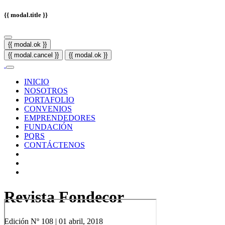
{{ modal.title }}
{{ modal.ok }}
{{ modal.cancel }}
{{ modal.ok }}
INICIO
NOSOTROS
PORTAFOLIO
CONVENIOS
EMPRENDEDORES
FUNDACIÓN
PQRS
CONTÁCTENOS
Revista Fondecor
Edición Nº 108 | 01 abril, 2018