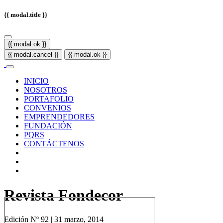
{{ modal.title }}
{{ modal.ok }}
{{ modal.cancel }}
{{ modal.ok }}
INICIO
NOSOTROS
PORTAFOLIO
CONVENIOS
EMPRENDEDORES
FUNDACIÓN
PQRS
CONTÁCTENOS
Revista Fondecor
Edición Nº 92 | 31 marzo, 2014